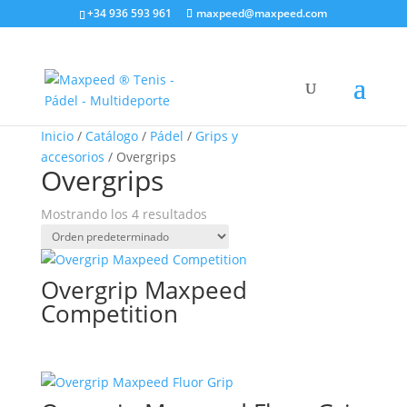
+34 936 593 961
maxpeed@maxpeed.com
Inicio
/
Catálogo
/
Pádel
/
Grips y
accesorios
/ Overgrips
Overgrips
Mostrando los 4 resultados
Overgrip Maxpeed
Competition