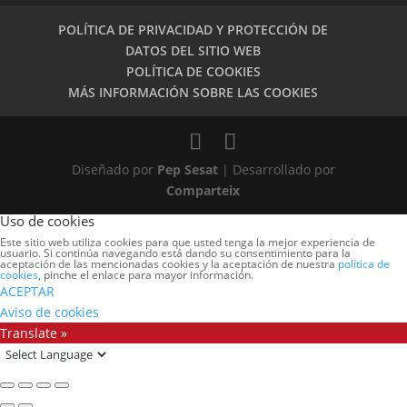
POLÍTICA DE PRIVACIDAD Y PROTECCIÓN DE
DATOS DEL SITIO WEB
POLÍTICA DE COOKIES
MÁS INFORMACIÓN SOBRE LAS COOKIES
Diseñado por
Pep Sesat
| Desarrollado por
Comparteix
Uso de cookies
Este sitio web utiliza cookies para que usted tenga la mejor experiencia de
usuario. Si continúa navegando está dando su consentimiento para la
aceptación de las mencionadas cookies y la aceptación de nuestra
política de
cookies
, pinche el enlace para mayor información.
ACEPTAR
Aviso de cookies
Translate »