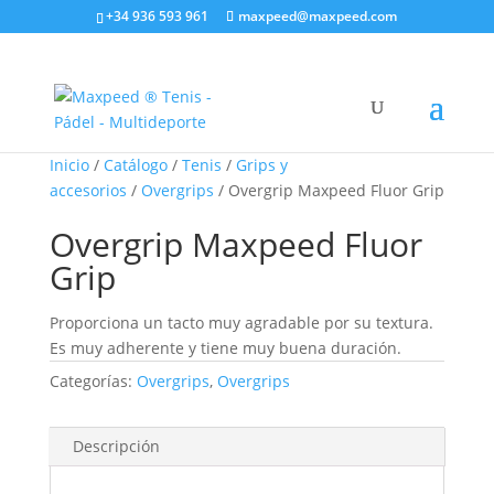
+34 936 593 961
maxpeed@maxpeed.com
Inicio
/
Catálogo
/
Tenis
/
Grips y
accesorios
/
Overgrips
/ Overgrip Maxpeed Fluor Grip
Overgrip Maxpeed Fluor
Grip
Proporciona un tacto muy agradable por su textura.
Es muy adherente y tiene muy buena duración.
Categorías:
Overgrips
,
Overgrips
Descripción