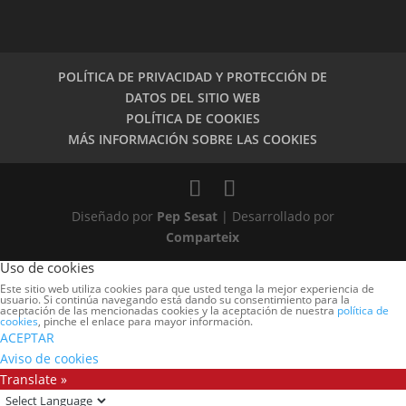
POLÍTICA DE PRIVACIDAD Y PROTECCIÓN DE
DATOS DEL SITIO WEB
POLÍTICA DE COOKIES
MÁS INFORMACIÓN SOBRE LAS COOKIES
Diseñado por
Pep Sesat
| Desarrollado por
Comparteix
Uso de cookies
Este sitio web utiliza cookies para que usted tenga la mejor experiencia de
usuario. Si continúa navegando está dando su consentimiento para la
aceptación de las mencionadas cookies y la aceptación de nuestra
política de
cookies
, pinche el enlace para mayor información.
ACEPTAR
Aviso de cookies
Translate »