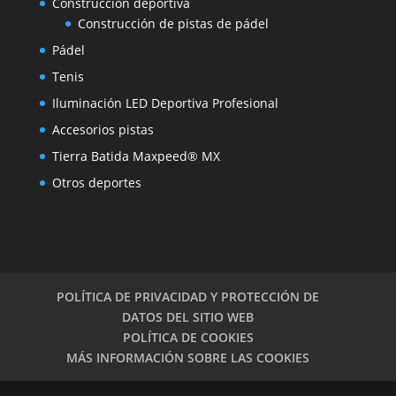
Construcción deportiva
Construcción de pistas de pádel
Pádel
Tenis
Iluminación LED Deportiva Profesional
Accesorios pistas
Tierra Batida Maxpeed® MX
Otros deportes
POLÍTICA DE PRIVACIDAD Y PROTECCIÓN DE
DATOS DEL SITIO WEB
POLÍTICA DE COOKIES
MÁS INFORMACIÓN SOBRE LAS COOKIES