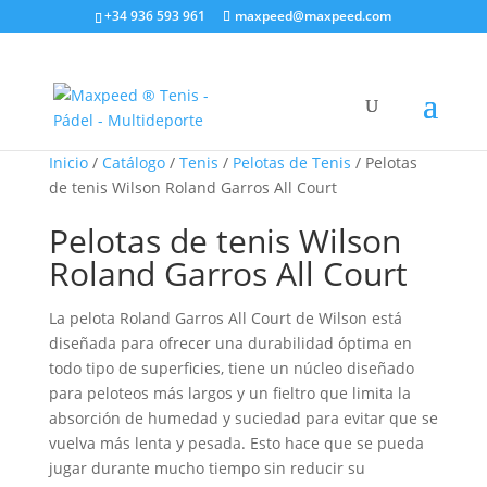
+34 936 593 961
maxpeed@maxpeed.com
Inicio
/
Catálogo
/
Tenis
/
Pelotas de Tenis
/ Pelotas
de tenis Wilson Roland Garros All Court
Pelotas de tenis Wilson
Roland Garros All Court
La pelota Roland Garros All Court de Wilson está
diseñada para ofrecer una durabilidad óptima en
todo tipo de superficies, tiene un núcleo diseñado
para peloteos más largos y un fieltro que limita la
absorción de humedad y suciedad para evitar que se
vuelva más lenta y pesada. Esto hace que se pueda
jugar durante mucho tiempo sin reducir su