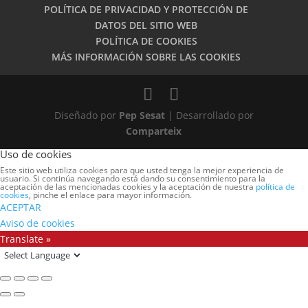
POLÍTICA DE PRIVACIDAD Y PROTECCIÓN DE
DATOS DEL SITIO WEB
POLÍTICA DE COOKIES
MÁS INFORMACIÓN SOBRE LAS COOKIES
Diseñado por
Pep Sesat
| Desarrollado por
Comparteix
Uso de cookies
Este sitio web utiliza cookies para que usted tenga la mejor experiencia de
usuario. Si continúa navegando está dando su consentimiento para la
aceptación de las mencionadas cookies y la aceptación de nuestra
política de
cookies
, pinche el enlace para mayor información.
ACEPTAR
Aviso de cookies
Translate »