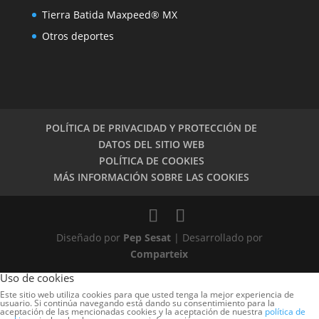
Tierra Batida Maxpeed® MX
Otros deportes
POLÍTICA DE PRIVACIDAD Y PROTECCIÓN DE
DATOS DEL SITIO WEB
POLÍTICA DE COOKIES
MÁS INFORMACIÓN SOBRE LAS COOKIES
Diseñado por
Pep Sesat
| Desarrollado por
Comparteix
Uso de cookies
Este sitio web utiliza cookies para que usted tenga la mejor experiencia de
usuario. Si continúa navegando está dando su consentimiento para la
aceptación de las mencionadas cookies y la aceptación de nuestra
política de