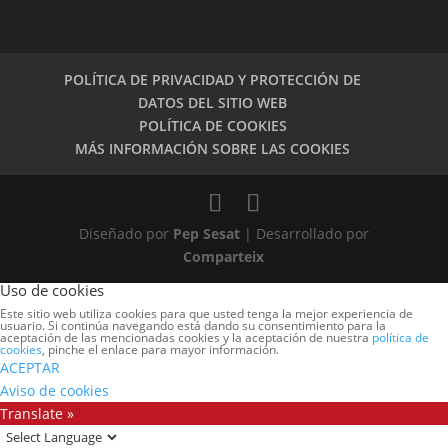
POLÍTICA DE PRIVACIDAD Y PROTECCIÓN DE
DATOS DEL SITIO WEB
POLÍTICA DE COOKIES
MÁS INFORMACIÓN SOBRE LAS COOKIES
Diseñado por
Pep Sesat
| Desarrollado por
Comparteix
Uso de cookies
Este sitio web utiliza cookies para que usted tenga la mejor experiencia de
usuario. Si continúa navegando está dando su consentimiento para la
aceptación de las mencionadas cookies y la aceptación de nuestra
política de
cookies
, pinche el enlace para mayor información.
ACEPTAR
Aviso de cookies
Translate »