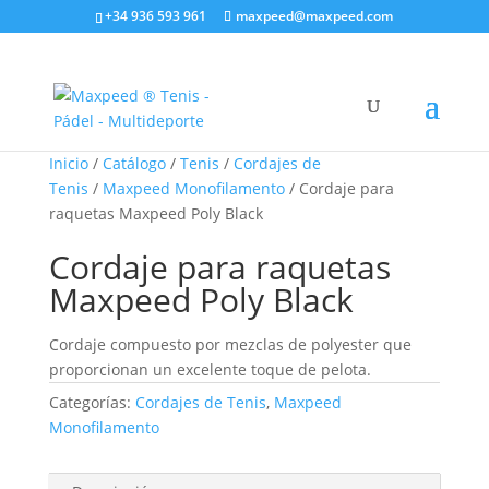
+34 936 593 961
maxpeed@maxpeed.com
Inicio
/
Catálogo
/
Tenis
/
Cordajes de
Tenis
/
Maxpeed Monofilamento
/ Cordaje para
raquetas Maxpeed Poly Black
Cordaje para raquetas
Maxpeed Poly Black
Cordaje compuesto por mezclas de polyester que
proporcionan un excelente toque de pelota.
Categorías:
Cordajes de Tenis
,
Maxpeed
Monofilamento