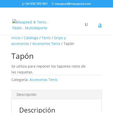
+34 936 593 961
maxpeed@maxpeed.com
Inicio
/
Catálogo
/
Tenis
/
Grips y
accesorios
/
Accesorios Tenis
/ Tapón
Tapón
Se utiliza para reponer los tapones rotos de
las raquetas.
Categoría:
Accesorios Tenis
Descripción
Descripción