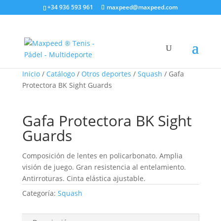
+34 936 593 961
maxpeed@maxpeed.com
Inicio
/
Catálogo
/
Otros deportes
/
Squash
/ Gafa
Protectora BK Sight Guards
Gafa Protectora BK Sight
Guards
Composición de lentes en policarbonato. Amplia
visión de juego. Gran resistencia al entelamiento.
Antirroturas. Cinta elástica ajustable.
Categoría:
Squash