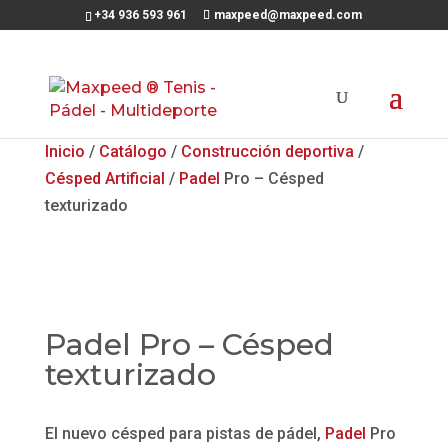
+34 936 593 961
maxpeed@maxpeed.com
Inicio
/
Catálogo
/
Construcción deportiva
/
Césped Artificial
/
Padel
Pro – Césped
texturizado
Padel Pro – Césped
texturizado
El nuevo césped para pistas de pádel,
Padel
Pro