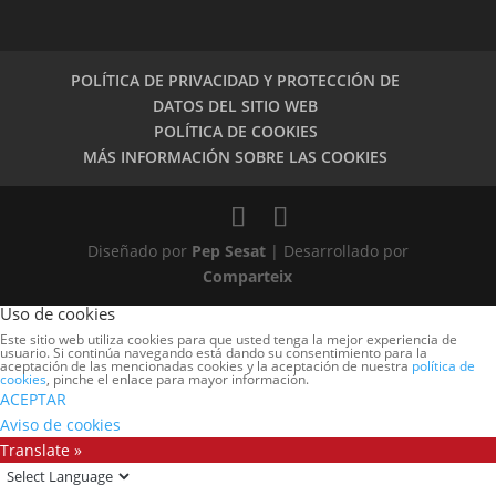
POLÍTICA DE PRIVACIDAD Y PROTECCIÓN DE
DATOS DEL SITIO WEB
POLÍTICA DE COOKIES
MÁS INFORMACIÓN SOBRE LAS COOKIES
Diseñado por
Pep Sesat
| Desarrollado por
Comparteix
Uso de cookies
Este sitio web utiliza cookies para que usted tenga la mejor experiencia de
usuario. Si continúa navegando está dando su consentimiento para la
aceptación de las mencionadas cookies y la aceptación de nuestra
política de
cookies
, pinche el enlace para mayor información.
ACEPTAR
Aviso de cookies
Translate »