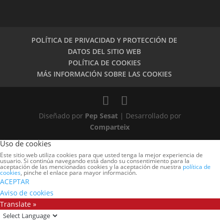
POLÍTICA DE PRIVACIDAD Y PROTECCIÓN DE
DATOS DEL SITIO WEB
POLÍTICA DE COOKIES
MÁS INFORMACIÓN SOBRE LAS COOKIES
Diseñado por
Pep Sesat
| Desarrollado por
Comparteix
Uso de cookies
Este sitio web utiliza cookies para que usted tenga la mejor experiencia de
usuario. Si continúa navegando está dando su consentimiento para la
aceptación de las mencionadas cookies y la aceptación de nuestra
política de
cookies
, pinche el enlace para mayor información.
ACEPTAR
Aviso de cookies
Translate »